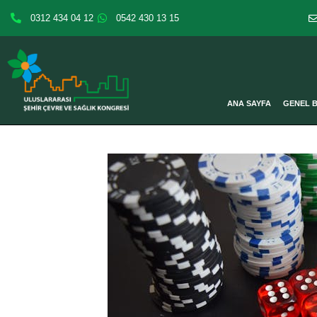
0312 434 04 12
0542 430 13 15
ANA SAYFA
GENEL B