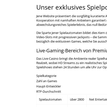
Unser exklusives Spielpo
Jene Website präsentiert die sorgfältig kuratiert
Kooperation mit namhaften Anbietern garantiert 
abwechslungsreiches Spielerlebnis, das null Bedürf
Die Sparte jener Spielautomaten bildet dies Kern d
Video-Slots mit progressiven Jackpots – die Sammlun
bezüglich die exklusiven Games, welche Sie aussc
Live-Gaming-Bereich von Prem
Das Live-Casino bringt die Ambiente realer Spielha
Realzeit, wobei HD Streams zu ein realistisches Spi
Spielshows stehen 24 Stunden um alle Uhr zur Op
Spielkategorie
Zahl an Games
Haupt-Entwickler
RTP-Durchschnitt
Spielautomaten
über 2800
Net Enterta