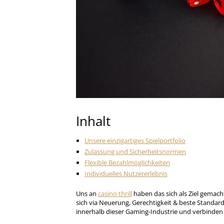
Inhalt
Unsere einzigartiges Spielportfolio
Zulassung und Sicherheitsnormen
Flexible Bezahlmöglichkeiten
Individuelles Nutzererlebnis
Uns an
casino thrill
haben das sich als Ziel gemacht
sich via Neuerung, Gerechtigkeit & beste Standard
innerhalb dieser Gaming-Industrie und verbinde