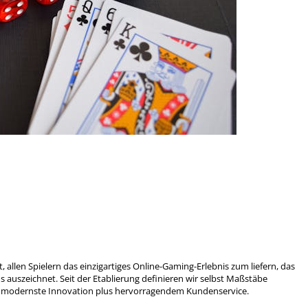
, allen Spielern das einzigartiges Online-Gaming-Erlebnis zum liefern, das
s auszeichnet. Seit der Etablierung definieren wir selbst Maßstäbe
n modernste Innovation plus hervorragendem Kundenservice.