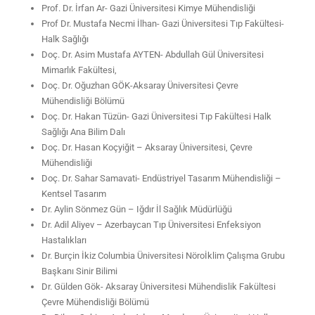
Prof. Dr. İrfan Ar- Gazi Üniversitesi Kimye Mühendisliği
Prof Dr. Mustafa Necmi İlhan- Gazi Üniversitesi Tıp Fakültesi-
Halk Sağlığı
Doç. Dr. Asim Mustafa AYTEN- Abdullah Gül Üniversitesi
Mimarlık Fakültesi,
Doç. Dr. Oğuzhan GÖK-Aksaray Üniversitesi Çevre
Mühendisliği Bölümü
Doç. Dr. Hakan Tüzün- Gazi Üniversitesi Tıp Fakültesi Halk
Sağlığı Ana Bilim Dalı
Doç. Dr. Hasan Koçyiğit – Aksaray Üniversitesi, Çevre
Mühendisliği
Doç. Dr. Sahar Samavati- Endüstriyel Tasarım Mühendisliği –
Kentsel Tasarım
Dr. Aylin Sönmez Gün – Iğdır İl Sağlık Müdürlüğü
Dr. Adil Aliyev – Azerbaycan Tıp Üniversitesi Enfeksiyon
Hastalıkları
Dr. Burçin İkiz Columbia Üniversitesi Nöroİklim Çalışma Grubu
Başkanı Sinir Bilimi
Dr. Gülden Gök-
Aksaray Üniversitesi Mühendislik Fakültesi
Çevre Mühendisliği Bölümü