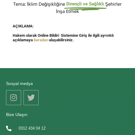
Tema: İklim Değişikliğine
Şehirler
Dirençli ve Sağlıklı
İnşa Etmek
AÇIKLAMA:
Hakem olarak Online Bildiri Sistemine Giriş ile ilgili ayrıntılı
açıklamaya
buradan
ulaşabilirsiniz.
Sosyal medya
Bize Ulaşın
0312 434 04 12