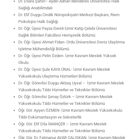
Dr. Dilara Şahin– Aydın Adnan Menderes Üniversitesi Halk
Sağlığı Anabilimdalı
Dr. Elif Duygu Cindik Nöropsikiyatri Merkezi Başkanı, Riem
Psikolojisi Halk Sağlığı
Dr. Öğr. Üyesi Feyza Dereli-İzmir Katip Çelebi Üniversitesi
Sağlık Bilimleri Fakültesi Hemşirelik Bölümü
Dr. Öğr. Üyesi Ahmet Fidan- Ordu Üniversitesi Deniz Ulaştirma
İşletme Mühendisliği Bölümü
Dr. Öğr. Üyesi Pelin Özden- İzmir Kavram Meslek Yüksek
Okulu
Dr. Öğr. Üyesi Şule KAYA ÜNAL- İzmir Kavram Meslek
Yüksekokulu Ulaştırma Hizmetleri Bölümü
Dr. Öğr. Görevlisi Duygu Akbaş Uysal – İzmir Kavram Meslek
Yüksekokulu Tıbbi Hizmetler ve Teknikler Bölümü
Dr. Öğr. Görevlisi Şenay Öztürk – İzmir Kavram Meslek
Yüksekokulu Tıbbi Hizmetler ve Teknikler Bölümü
Öğr. Gör. Ayşen ÖZMEN- İzmir Kavram Meslek Yüksekokulu
Tıbbi Dokümantasyon ve Sekreterlik
Öğr. Gör. Elif Dila İMANÇER – İzmir Kavram Meslek
Yüksekokulu Tıbbi Hizmetler ve Teknikler Bölümü
Öğr. Gör. Dr. Fatmanur AVAR ÇALIŞKAN- İzmir Kavram Meslek