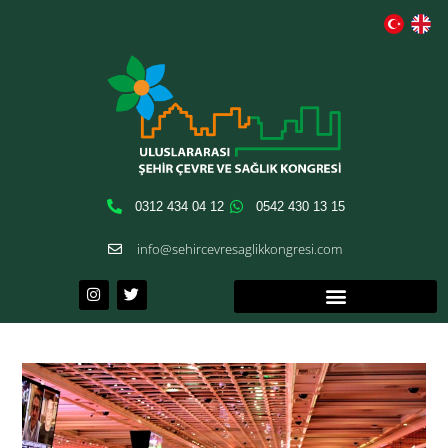
0312 434 04 12
0542 430 13 15
info@sehircevresaglikkongresi.com