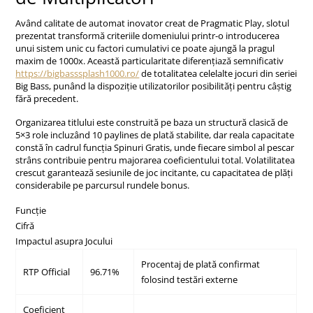
Având calitate de automat inovator creat de Pragmatic Play, slotul
prezentat transformă criteriile domeniului printr-o introducerea
unui sistem unic cu factori cumulativi ce poate ajungă la pragul
maxim de 1000x. Această particularitate diferențiază semnificativ
https://bigbasssplash1000.ro/
de totalitatea celelalte jocuri din seriei
Big Bass, punând la dispoziție utilizatorilor posibilități pentru câștig
fără precedent.
Organizarea titlului este construită pe baza un structură clasică de
5×3 role incluzând 10 paylines de plată stabilite, dar reala capacitate
constă în cadrul funcția Spinuri Gratis, unde fiecare simbol al pescar
strâns contribuie pentru majorarea coeficientului total. Volatilitatea
crescut garantează sesiunile de joc incitante, cu capacitatea de plăți
considerabile pe parcursul rundele bonus.
Funcție
Cifră
Impactul asupra Jocului
Procentaj de plată confirmat
RTP Official
96.71%
folosind testări externe
Coeficient