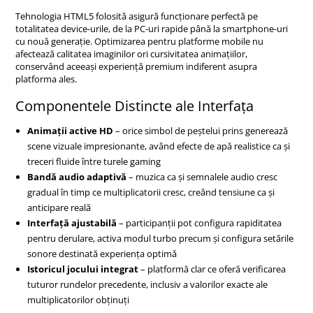
Tehnologia HTML5 folosită asigură funcționare perfectă pe
totalitatea device-urile, de la PC-uri rapide până la smartphone-uri
cu nouă generație. Optimizarea pentru platforme mobile nu
afectează calitatea imaginilor ori cursivitatea animațiilor,
conservând aceeași experiență premium indiferent asupra
platforma ales.
Componentele Distincte ale Interfața
Animații active HD
– orice simbol de peștelui prins generează
scene vizuale impresionante, având efecte de apă realistice ca și
treceri fluide între turele gaming
Bandă audio adaptivă
– muzica ca și semnalele audio cresc
gradual în timp ce multiplicatorii cresc, creând tensiune ca și
anticipare reală
Interfață ajustabilă
– participanții pot configura rapiditatea
pentru derulare, activa modul turbo precum și configura setările
sonore destinată experiența optimă
Istoricul jocului integrat
– platformă clar ce oferă verificarea
tuturor rundelor precedente, inclusiv a valorilor exacte ale
multiplicatorilor obținuți