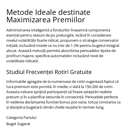
Metode Ideale destinate
Maximizarea Premiilor
Administrarea inteligentă a fondurilor înseamnă componenta
esențial pentru sesiuni de joc prelungite. Având în considerare
nivelul volatilității foarte ridicat, propunem o strategie conservator
inițială, incluzând mizele ce nu trec de 1-2% pentru bugetul integral
alocat. Această metodă permite absorbirea perioadelor lipsite de
profituri majore, specifice automatelor incluzând nivel de
volatilitate ridicată.
Studiul Frecvenței Rotiri Gratuite
Informațiile agregate de la numeroase de rotiri sugerează faptul că
tura premium este pornită, în medie, o dată la 150-200 de rotiri.
Aceasta valoare sprijină participanții să fixeze așteptări realiste
precum și în a planifice sesiunile în consecință. Perioadele perfecte
în vederea declanșarea funcției bonus pot varia, totuși constanța ca
și disciplina bugetară rămân cheile reușitei în termen lung.
Categoria Pariului
Buget Sugerat