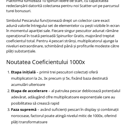
Platforma furnizează 10 spinuri libere de start, cu capacitatea
redeclanșării datorită colectarea pentru noi Scatter-uri pe parcursul
turei bonusuri.
Simbolul Pescarului funcționează drept un colector care exact
adună valorile întregului set de elementelor cu pești vizibile în ecran
în momentul apariției sale. Fiecare singur pescuitor adunat rămâne
operațional în toată perioadă Spinurilor Gratis, majorând treptat
coeficientul total. Pentru 4 pescari strânși, multiplicatorul ajunge la
niveluri extraordinare, schimbând până și profiturile modeste către
plăți substanțiale.
Noutatea Coeficientului 1000x
Etapa inițială
– primii trei pescuitori colectați oferă
multiplicatori la 2x, 3x precum și 5x, fixând baza destinată
acumulări ulterioare
Etapa de accelerare
– al patrulea pescar deblocează potențialul
adevărat, adăugând cifre multiplicatoare exponențiale care au
posibilitatea să crească rapid
Faza supremă
– având suficienți pescari în display și combinații
norocoase, factorul poate atingă nivelul mitic de 1000x, oferind
plăți transformatoare