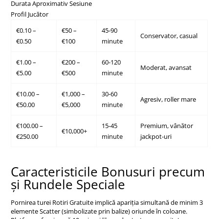
Durata Aproximativ Sesiune
Profil Jucător
€0.10 –
€50 –
45-90
Conservator, casual
€0.50
€100
minute
€1.00 –
€200 –
60-120
Moderat, avansat
€5.00
€500
minute
€10.00 –
€1,000 –
30-60
Agresiv, roller mare
€50.00
€5,000
minute
€100.00 –
15-45
Premium, vânător
€10,000+
€250.00
minute
jackpot-uri
Caracteristicile Bonusuri precum
și Rundele Speciale
Pornirea turei Rotiri Gratuite implică apariția simultană de minim 3
elemente Scatter (simbolizate prin balize) oriunde în coloane.