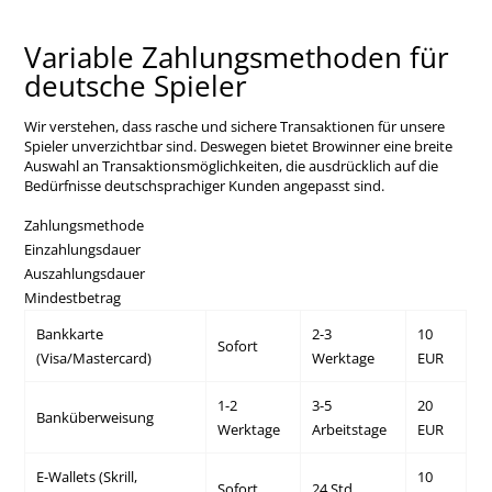
Variable Zahlungsmethoden für
deutsche Spieler
Wir verstehen, dass rasche und sichere Transaktionen für unsere
Spieler unverzichtbar sind. Deswegen bietet Browinner eine breite
Auswahl an Transaktionsmöglichkeiten, die ausdrücklich auf die
Bedürfnisse deutschsprachiger Kunden angepasst sind.
Zahlungsmethode
Einzahlungsdauer
Auszahlungsdauer
Mindestbetrag
Bankkarte
2-3
10
Sofort
(Visa/Mastercard)
Werktage
EUR
1-2
3-5
20
Banküberweisung
Werktage
Arbeitstage
EUR
E-Wallets (Skrill,
10
Sofort
24 Std.