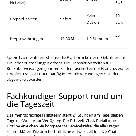
Neteller)
EUR
Keine
15
Prepaid-Karten
Sofort
Option
EUR
25
Kryptowährungen
10-30 Min.
1-2 Stunden
EUR
Speziell zu erwähnen ist, dass die Plattform keinerlei Gebühren für
Ein- oder Auszahlungen erhebt. Die Transaktionszeiten für
Rücküberweisungen gehören zu den raschesten der Branche, wobei
E-Wallet-Transaktionen häufig innerhalb von wenigen Stunden
abgewickelt werden.
Fachkundiger Support rund um
die Tageszeit
Das mehrsprachiges Hilfsteam steht 24 Stunden am Tage, sieben
Tage die Woche zur Verfügung. Per Echtzeit-Chat, E-Mail oder
Hotline erreichen Sie kompetente Servicekräfte, die alle Fragen
schnell klären. Die durchschnittliche Antwortzeit im Live-Chat