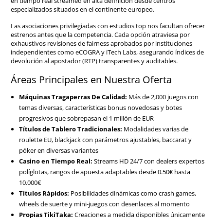
en tiempo real streamed en alta definición desde centros
especializados situados en el continente europeo.
Las asociaciones privilegiadas con estudios top nos facultan ofrecer
estrenos antes que la competencia. Cada opción atraviesa por
exhaustivos revisiones de fairness aprobados por instituciones
independientes como eCOGRA y iTech Labs, asegurando índices de
devolución al apostador (RTP) transparentes y auditables.
Áreas Principales en Nuestra Oferta
Máquinas Tragaperras De Calidad:
Más de 2,000 juegos con
temas diversas, características bonus novedosas y botes
progresivos que sobrepasan el 1 millón de EUR
Títulos de Tablero Tradicionales:
Modalidades varias de
roulette EU, blackjack con parámetros ajustables, baccarat y
póker en diversas variantes
Casino en Tiempo Real:
Streams HD 24/7 con dealers expertos
políglotas, rangos de apuesta adaptables desde 0.50€ hasta
10.000€
Títulos Rápidos:
Posibilidades dinámicas como crash games,
wheels de suerte y mini-juegos con desenlaces al momento
Propias TikiTaka:
Creaciones a medida disponibles únicamente