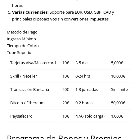
horas
Varias Currencies:
Soporte para EUR, USD, GBP, CAD y
principales criptoactivos sin conversiones impuestas
Método de Pago
Ingreso Mínimo
Tiempo de Cobro
Tope Superior
Tarjetas Visa/Mastercard
10€
3-5 días
5,000€
Skrill / Neteller
10€
0-24 hrs
10,000€
Transacción Bancaria
20€
1-3 jornadas
Sin límite
Bitcoin / Ethereum
20€
0-2 horas
50,000€
Paysafecard
10€
N/A (solo carga)
1,000€
Programa de Bonos y Premios