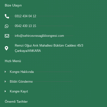
Bize Ulaşın
0312 434 04 12
0542 430 13 15
info@sehircevresaglikkongresi.com
Remzi Oğuz Arık Mahallesi Büklüm Caddesi 45/3
Çankaya/ANKARA
Hızlı Menü
Kongre Hakkında
Bildiri Gönderme
Kongre Kayıt
Önemli Tarihler